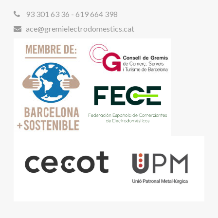
93 301 63 36 - 619 664 398
ace@gremielectrodomestics.cat