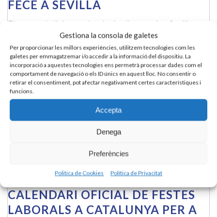
FECE A SEVILLA
El sector de l’electrodomèstic s’ha reunit a Sevilla per
Gestiona la consola de galetes
analitzar els reptes estratègics del futur, amb una
Per proporcionar les millors experiències, utilitzem tecnologies com les
participació activa del Gremi. El President i el Gerent
galetes per emmagatzemar i/o accedir a la informació del dispositiu. La
del Gremi de [...]
incorporació a aquestes tecnologies ens permetrà processar dades com el
comportament de navegació o els ID únics en aquest lloc. No consentir o
retirar el consentiment, pot afectar negativament certes característiques i
funcions.
READ MORE
Accepta
Denega
Preferències
Politica de Cookies
Política de Privacitat
CALENDARI OFICIAL DE FESTES
LABORALS A CATALUNYA PER A