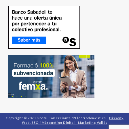
Copyright © 2023 Gremi Comerciants d'Electrodomèstics -
Disseny
Web, SEO i Màrqueting Digital - Marketing Vallés