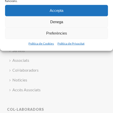
funcions.
Accepta
Inici
Denega
Quí som
Preferències
Contacte
Politica de Cookies
Política de Privacitat
Serveis
Associats
Col·laboradors
Noticies
Accès Associats
COL·LABORADORS