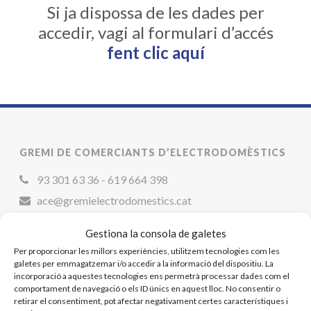
Si ja dispossa de les dades per
accedir, vagi al formulari d’accés
fent clic aquí
GREMI DE COMERCIANTS D’ELECTRODOMÈSTICS
93 301 63 36 - 619 664 398
ace@gremielectrodomestics.cat
Gestiona la consola de galetes
Per proporcionar les millors experiències, utilitzem tecnologies com les
galetes per emmagatzemar i/o accedir a la informació del dispositiu. La
incorporació a aquestes tecnologies ens permetrà processar dades com el
comportament de navegació o els ID únics en aquest lloc. No consentir o
retirar el consentiment, pot afectar negativament certes característiques i