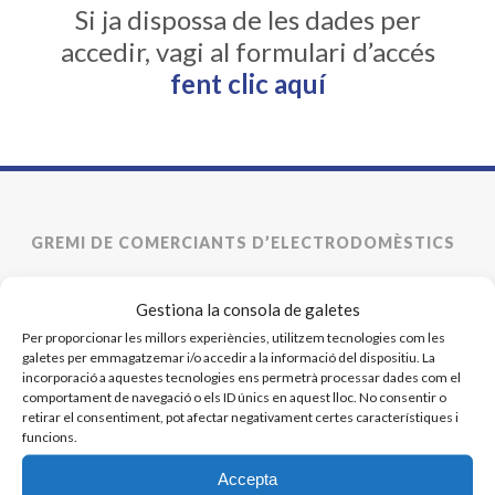
Si ja dispossa de les dades per
accedir, vagi al formulari d’accés
fent clic aquí
GREMI DE COMERCIANTS D’ELECTRODOMÈSTICS
93 301 63 36 - 619 664 398
Gestiona la consola de galetes
ace@gremielectrodomestics.cat
Per proporcionar les millors experiències, utilitzem tecnologies com les
galetes per emmagatzemar i/o accedir a la informació del dispositiu. La
incorporació a aquestes tecnologies ens permetrà processar dades com el
comportament de navegació o els ID únics en aquest lloc. No consentir o
retirar el consentiment, pot afectar negativament certes característiques i
funcions.
Inici
Accepta