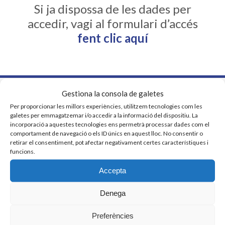
Si ja dispossa de les dades per
accedir, vagi al formulari d’accés
fent clic aquí
Gestiona la consola de galetes
Per proporcionar les millors experiències, utilitzem tecnologies com les
GREMI DE COMERCIANTS D’ELECTRODOMÈSTICS
galetes per emmagatzemar i/o accedir a la informació del dispositiu. La
incorporació a aquestes tecnologies ens permetrà processar dades com el
93 301 63 36 - 619 664 398
comportament de navegació o els ID únics en aquest lloc. No consentir o
retirar el consentiment, pot afectar negativament certes característiques i
ace@gremielectrodomestics.cat
funcions.
Accepta
Denega
Preferències