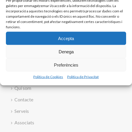
Per proporcionar les millors experiències, utilitzem tecnologies com les
galetes per emmagatzemar i/o accedir a la informació del dispositiu. La
incorporació a aquestes tecnologies ens permetrà processar dades com el
comportament de navegació o els ID únics en aquest lloc. No consentir o
retirar el consentiment, pot afectar negativament certes característiques i
funcions.
Accepta
Denega
Preferències
Inici
Politica de Cookies
Política de Privacitat
Quí som
Contacte
Serveis
Associats