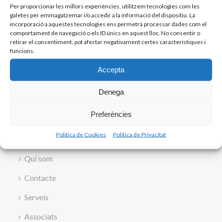
Per proporcionar les millors experiències, utilitzem tecnologies com les
galetes per emmagatzemar i/o accedir a la informació del dispositiu. La
incorporació a aquestes tecnologies ens permetrà processar dades com el
comportament de navegació o els ID únics en aquest lloc. No consentir o
retirar el consentiment, pot afectar negativament certes característiques i
funcions.
Accepta
Denega
Preferències
Politica de Cookies
Política de Privacitat
Inici
Quí som
Contacte
Serveis
Associats