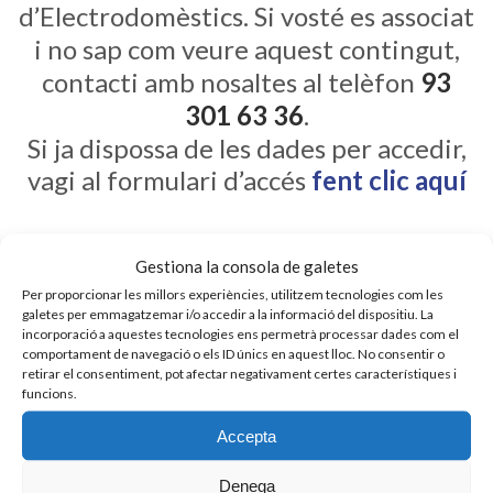
d’Electrodomèstics. Si vosté es associat
i no sap com veure aquest contingut,
contacti amb nosaltes al telèfon
93
301 63 36
.
Si ja dispossa de les dades per accedir,
vagi al formulari d’accés
fent clic aquí
Gestiona la consola de galetes
Per proporcionar les millors experiències, utilitzem tecnologies com les
galetes per emmagatzemar i/o accedir a la informació del dispositiu. La
incorporació a aquestes tecnologies ens permetrà processar dades com el
comportament de navegació o els ID únics en aquest lloc. No consentir o
GREMI DE COMERCIANTS D’ELECTRODOMÈSTICS
retirar el consentiment, pot afectar negativament certes característiques i
funcions.
93 301 63 36 - 619 664 398
Accepta
ace@gremielectrodomestics.cat
Denega