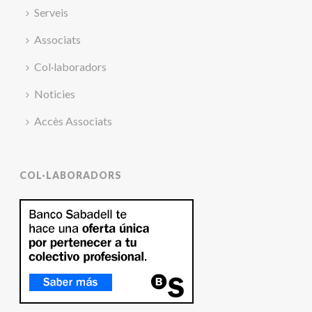
Serveis
Associats
Col·laboradors
Noticies
Accès Associats
COL·LABORADORS