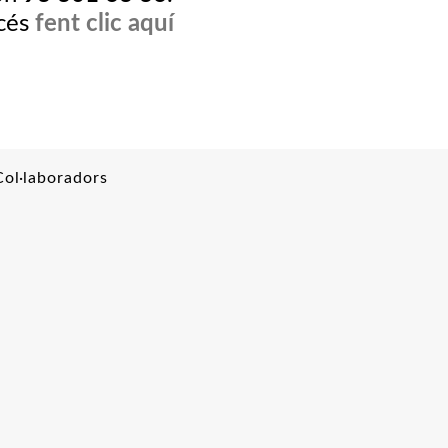
ccés
fent clic aquí
Col·laboradors