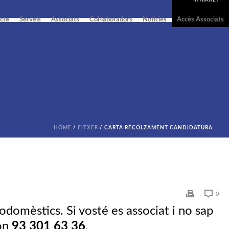
cte
Serveis
Associats
Col·laboradors
Noticies
Accès Associats
HOME
/
FITXER
/ CARTA RECOLZAMENT CANDIDATURA
0
domèstics. Si vosté es associat i no sap
fon
93 301 63 36
.