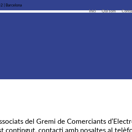
32 | Barcelona
Inici
Quí som
Conta
ssociats del Gremi de Comerciants d’Electro
 contingut, contacti amb nosaltes al telè