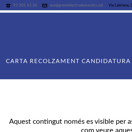
93 301 63 36
ace@gremielectrodomestics.cat
Via Laietana, 
CARTA RECOLZAMENT CANDIDATURA
Aquest contingut només es visible per a
com veure aquest