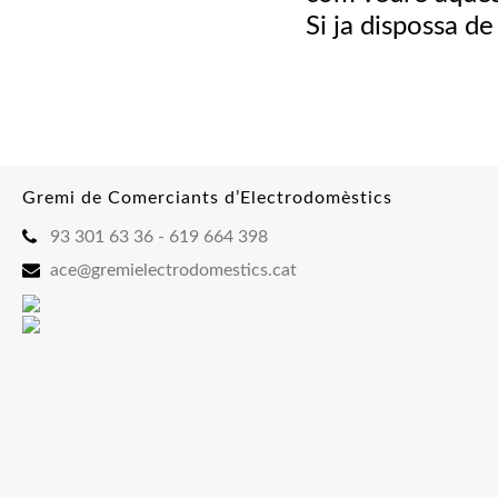
Si ja dispossa de
Gremi de Comerciants d’Electrodomèstics
93 301 63 36 - 619 664 398
ace@gremielectrodomestics.cat