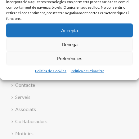
incorporació a aquestes tecnologies ens permetrà processar dades com el
comportament de navegació o els ID únics en aquest lloc. No consentir o
retirar el consentiment, pot afectar negativament certes característiques i
funcions.
Accepta
Denega
Preferències
Inici
Politica de Cookies
Política de Privacitat
Quí som
Contacte
Serveis
Associats
Col·laboradors
Noticies