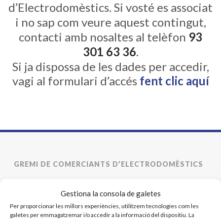
d’Electrodomèstics. Si vosté es associat
i no sap com veure aquest contingut,
contacti amb nosaltes al telèfon
93
301 63 36
.
Si ja dispossa de les dades per accedir,
vagi al formulari d’accés
fent clic aquí
GREMI DE COMERCIANTS D’ELECTRODOMÈSTICS
93 301 63 36 - 619 664 398
Gestiona la consola de galetes
ace@gremielectrodomestics.cat
Per proporcionar les millors experiències, utilitzem tecnologies com les
galetes per emmagatzemar i/o accedir a la informació del dispositiu. La