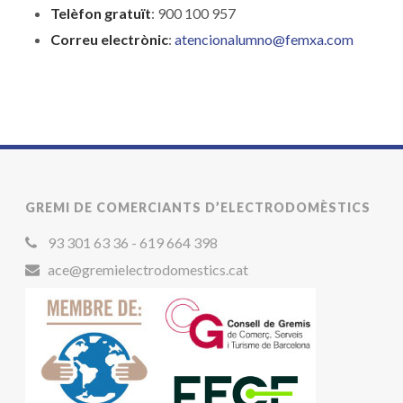
Telèfon gratuït
: 900 100 957
Correu electrònic
:
atencionalumno@femxa.com
GREMI DE COMERCIANTS D’ELECTRODOMÈSTICS
93 301 63 36 - 619 664 398
ace@gremielectrodomestics.cat